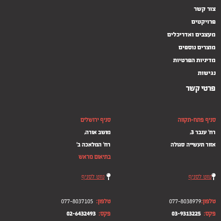
צור קשר
פרויקטים
מעצבים ואדריכלים
מוצרים נוספים
מדיניות הפרטיות
נגישות
פרטי קשר
סניף פתח-תקווה
סניף ירושלים
רח' ענבר 3,
מושב אורה,
אזור תעשייה סגולה
רח' המלאכה ב'
–
בתיאום מראש
נווט לסניף
נווט לסניף
טלפון:
077-8038979
טלפון:
077-8037105
פקס:
03-9313225
פקס:
02-6432493