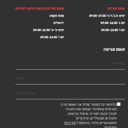
שעות פעילות
שעות פעילות בתיאום מראש לסניפים
ימים א',ב',ד',ה' 09:00-17:00
פתח תקווה
יום ג' 09:00-16:00
ירושלים
יום ו' 09:00-13:00
ימים א'-ה' 09:00-16:00
יום ו' 09:00-12:00
תאום פגישה
בלחיצה על כפתור 'שלח' אני מאשר/ת כי
הפרטים שמסרתי ישמשו את החברה
לצורך מענה לפנייה, טיפול בהזמנה,
ולצרכים תפעוליים, שיווקיים
וחשבונאיים בלבד, בהתאם ל
מדיניות
הפרטיות
.