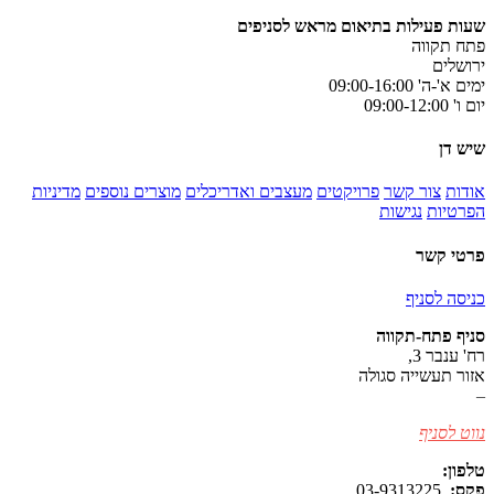
שעות פעילות בתיאום מראש לסניפים
פתח תקווה
ירושלים
ימים א'-ה' 09:00-16:00
יום ו' 09:00-12:00
שיש דן
אודות
צור קשר
פרויקטים
מעצבים ואדריכלים
מוצרים נוספים
מדיניות
הפרטיות
נגישות
פרטי קשר
כניסה לסניף
סניף פתח-תקווה
רח' ענבר 3,
אזור תעשייה סגולה
–
נווט לסניף
טלפון:
077-8038979
פקס:
03-9313225