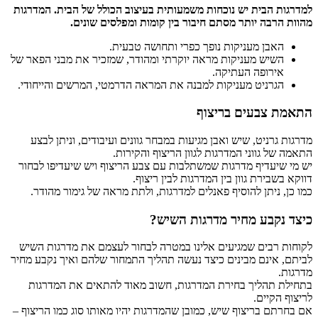
למדרגות הבית יש נוכחות משמעותית בעיצוב הכולל של הבית. המדרגות
מהוות הרבה יותר מסתם חיבור בין קומות ומפלסים שונים.
האבן מעניקות נופך כפרי ותחושה טבעית.
השיש מעניקות מראה יוקרתי ומהודר, שמזכיר את מבני הפאר של
אירופה העתיקה.
הגרניט מעניקות למבנה את המראה הדרמטי, המרשים והייחודי.
התאמת צבעים בריצוף
מדרגות גרניט, שיש ואבן מגיעות במבחר גוונים ועיבודים, וניתן לבצע
התאמה של גווני המדרגות לגוון הריצוף והקירות.
יש מי שיעדיף מדרגות שמשתלבות עם צבע הריצוף ויש שיעדיפו לבחור
דווקא בשבירת גוון בין המדרגות לבין ריצוף.
כמו כן, ניתן להוסיף פאנלים למדרגות, ולתת מראה של גימור מהודר.
כיצד נקבע מחיר מדרגות השיש?
לקוחות רבים שמגיעים אלינו במטרה לבחור לעצמם את מדרגות השיש
לביתם, אינם מבינים כיצד נעשה תהליך התמחור שלהם ואיך נקבע מחיר
מדרגות.
בתחילת תהליך בחירת המדרגות, חשוב מאוד להתאים את המדרגות
לריצוף הקיים.
אם בחרתם בריצוף שיש, כמובן שהמדרגות יהיו מאותו סוג כמו הריצוף –