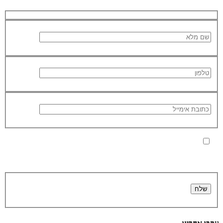
בלחיצה על כפתור 'שלח' אני מאשר/ת כי הפרטים שמסרתי ישמשו
את החברה לצורך מענה לפנייה, טיפול בהזמנה, ולצרכים תפעוליים,
שיווקיים וחשבונאיים בלבד, בהתאם ל
מדיניות הפרטיות
.