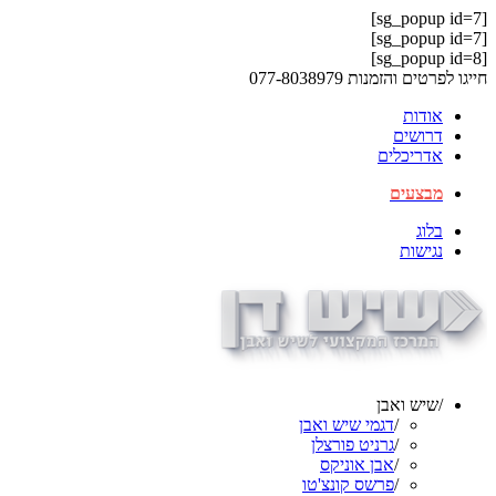
[sg_popup id=7]
[sg_popup id=7]
[sg_popup id=8]
חייגו לפרטים והזמנות
077-8038979
אודות
דרושים
אדריכלים
מבצעים
בלוג
נגישות
/
שיש ואבן
/
דגמי שיש ואבן
/
גרניט פורצלן
/
אבן אוניקס
/
פרשס קונצ'טו