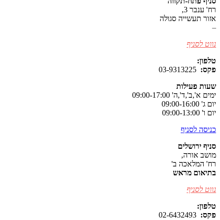
סניף פתח-תקווה
רח' ענבר 3,
אזור תעשייה סגולה
–
נווט לסניף
טלפון:
077-8038979
פקס:
03-9313225
שעות פעילות
ימים א',ב',ד',ה' 09:00-17:00
יום ג' 09:00-16:00
יום ו' 09:00-13:00
כניסה לסניף
סניף ירושלים
מושב אורה,
רח' המלאכה ב'
בתיאום מראש
נווט לסניף
טלפון:
077-8037105
פקס:
02-6432493