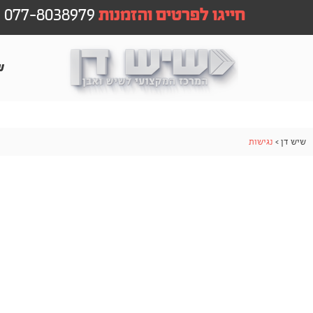
[sg_popup id=7]
חייגו לפרטים והזמנות
077-8038979
[sg_popup id=7]
[sg_popup id=8]
ש
שיש דן
>
נגישות