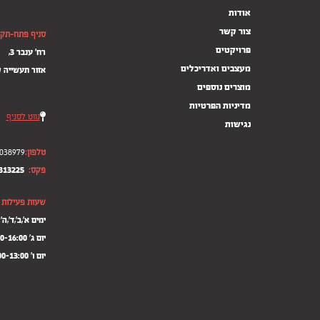
אודות
צור קשר
סניף פתח-תקו
פרויקטים
רח' ענבר 3,
מעצבים ואדריכלים
אזור תעשייה 
מוצרים נוספים
–
מדיניות הפרטיות
נווט לסניף
נגישות
טלפון:
038979
פקס:
313225
שעות פעילות
ימים א',ב',ד',ה' 9:00-17:00
יום ג' 09:00-16:00
יום ו' 09:00-13:00