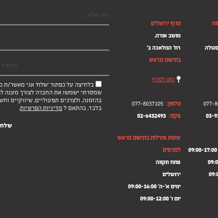
וה
סניף ירושלים
מושב אורה,
סגולה
רח' המלאכה ב'
בתיאום מראש
נווט לסניף
בלחיצה על כפתור 'שלח' אני מאשר/ת כ
שמסרתי ישמשו את החברה לצורך מענה לפנ
בהזמנה, ולצרכים תפעוליים, שיווקיים וחש
077-8
טלפון:
077-8037105
בלבד, בהתאם ל
מדיניות הפרטיות
.
03-9
פקס:
02-6432493
שעות פעילות בתיאום מראש
0
לסניפים
פתח תקווה
ירושלים
ימים א'-ה' 09:00-16:00
יום ו' 09:00-12:00