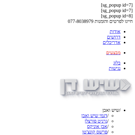
[sg_popup id=7]
[sg_popup id=7]
[sg_popup id=8]
חייגו לפרטים והזמנות
077-8038979
אודות
דרושים
אדריכלים
מבצעים
בלוג
נגישות
/
שיש ואבן
/
דגמי שיש ואבן
/
גרניט פורצלן
/
אבן אוניקס
/
פרשס קונצ'טו