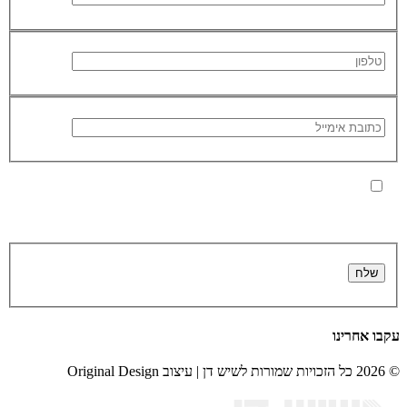
בלחיצה על כפתור 'שלח' אני מאשר/ת כי הפרטים שמסרתי ישמשו
את החברה לצורך מענה לפנייה, טיפול בהזמנה, ולצרכים תפעוליים,
שיווקיים וחשבונאיים בלבד, בהתאם ל
מדיניות הפרטיות
.
עקבו אחרינו
© 2026 כל הזכויות שמורות לשיש דן | עיצוב Original Design