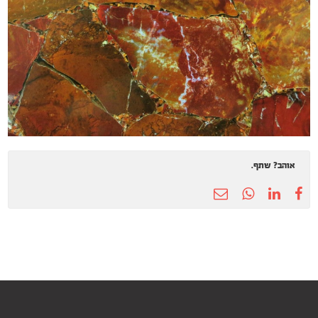
אוהב? שתף.