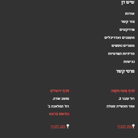
שיש דן
אודות
צור קשר
פרויקטים
מעצבים ואדריכלים
מוצרים נוספים
מדיניות הפרטיות
נגישות
פרטי קשר
סניף פתח-תקווה
סניף ירושלים
רח' ענבר 3,
מושב אורה,
אזור תעשייה סגולה
רח' המלאכה ב'
–
בתיאום מראש
נווט לסניף
נווט לסניף