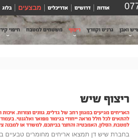
07
מבצעים
אודות
דרושים
אדריכלים
בלוג
יש ואבן
גרניט וקוורץ
ריצוף
משטחים למטבח
חיפוי קיר
ריצוף שיש
האריחים מגיעים במגוון רחב של גדלים, גוונים וצורות. איכות 
להתאים לכל חלל מראה ייחודי בגימור מפואר ואלגנטי. בעמוד
למטבח, הסלון, האמבטיה והחצר בביתכם, למשרד או למבנה ציב
בחברת שיש דן תמצאו אריחים מחומרים טבעיים בל