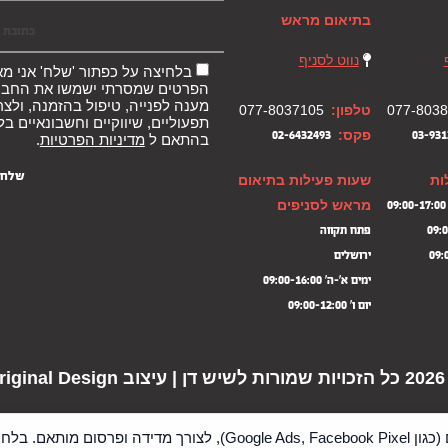
בתיאום מראש
נווט לסניף
בלחיצה על כפתור 'שלח' אני מא
הפרטים שמסרתי ישמשו את החבר
מענה לפנייה, טיפול בהזמנה, ולצר
077-803
טלפון:
077-8037105
תפעוליים, שיווקיים וחשבונאיים בל
פקס:
02-6432493
03-931
בהתאם ל
מדיניות הפרטיות
.
ות
שעות פעילות בתיאום
מראש לסניפים
0
פתח תקווה
ירושלים
ימים א'-ה' 09:00-16:00
יום ו' 09:00-12:00
Original 
האתר עושה שימוש בקבצי Cookies, לרבות Cookies שיווקיים (כגון  Facebook Pixel