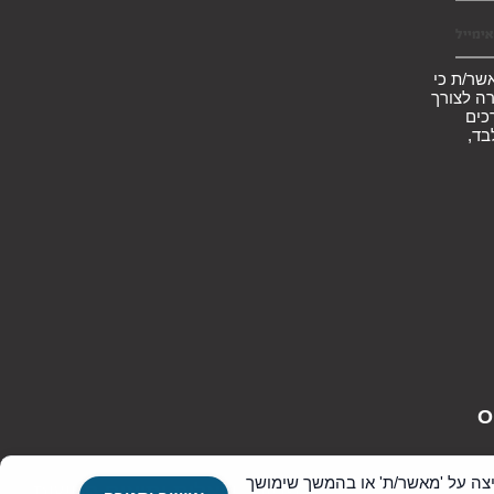
שר/ת כי
ה לצורך
כים
בד,
Google Ads,), לצורך מדידה ופרסום מותאם. בלחיצה על 'מאשר/ת' או בהמשך שימושך
לפניות, שאלות ותיאום פגישות