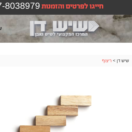
[sg_popup id=7]
7-8038979
חייגו לפרטים והזמנות
[sg_popup id=7]
[sg_popup id=8]
ש
שיש דן
>
ריצוף