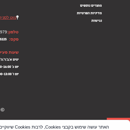
מוצרים נוספים
–
מדיניות הפרטיות
נווט לסניף
נגישות
טלפון:
8979
פקס:
3225
שעות פעיל
ימים א',ב',ד',ה' 9:00-17:00
יום ג' 09:00-16:00
יום ו' 09:00-13:00
© 2026 כל הזכויות שמורות לשיש דן | עיצוב Design