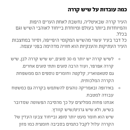
כמה עובדות על שיש קררה
העיר קררה שבאיטליה, נחשבת לאחת הערים היפות
והמיוחדות ביותר בעולם ומיוחדת בייחוד לאוהבי השיש וגם
בכלל.
כל דבר בעיר עשוי מהשיש המקומי היפייפה, וסיור במחצבות
העיר העתיקות והענקיות הוא חוויה מדהימה בפני עצמה.
לשיש קררה יש יותר מ-30 סוגים, יש שיש קררה לבן, שיש
קררה אפרפר, ועוד הרבה סוגים ותתי סוגים אחרים.
גם סטאטואריו, קלקטה וחומרים נוספים הם ממשפחת
הקררה המלכותית.
באירופה ובאמריקה נוהגים להשתמש בקררה גם כמשטח
עבודה למטבח.
אנחנו פחות ממליצים על כך מהסיבה הפשוטה שמדובר
בשיש, ולא שיש גרניט/שיש קוורץ.
שיש הוא חומר מעט יותר סופג ובייחוד צבעו העדין של
הקררה עלול לקבל כתמים בסביבה חומצית כמו מזון